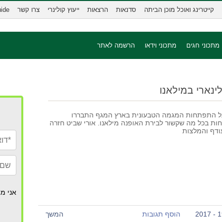
קייטרינג ואוכל מוכן הביתה
סדנאות
הרצאות
ייעוץ קולינרי
צרו קשר
uide
מתכוני חגים
מתכוני וידאו
הרשמה לאתר
ינארי במילאנו
ל התפתחות המגמה הטבעונית בארץ המגף התבררו
חות בכל מה שקשור לבירת האופנה מילאנו. אורי שביט חזרה
דף והמלצות
אני מא
הוסף תגובות
המשך