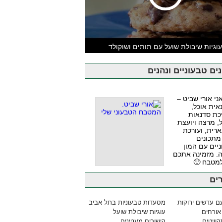
וגיות שיבולת שועל עם תותים ושוקולד
ים טבעוניים ונהנים
אני אורי שביט –
אית אוכל,
כת סדנאות
, מרצה ויועצת
ארית, ועורכת
מתכונים
יים עם המון
. מזמינה אתכם
למטבח 🙂
ים
ם עדשים ירוקות
מסעדות טבעוניות בתל אביב
אורחים
עוגיות שיבולת שועל
וויטים
קישורים מעניינים