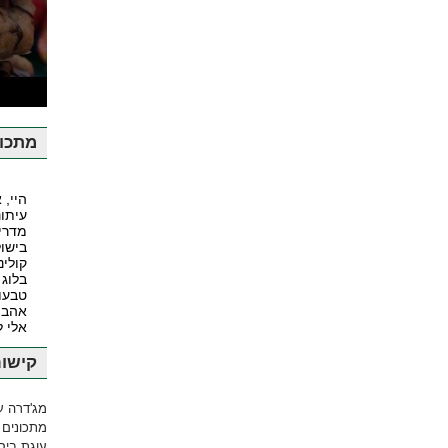
ע
מתכונ
היי, 
עיתונ
מדרי
בישול
קולינ
בלוג 
טבעונ
אהבה
אלי 
קישור
מג'דרה ע
מתכונים 
עוגת ביסק