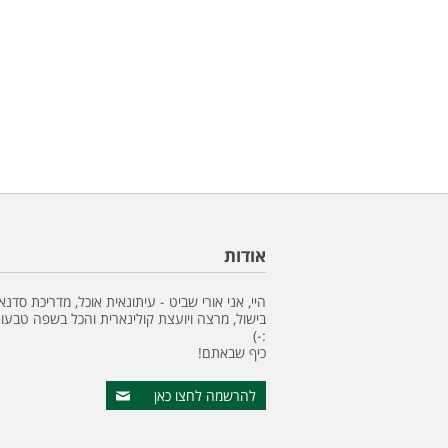
אודות
היי, אני אורי שביט - עיתונאית אוכל, מדריכת סדנא
בישול, מרצה ויועצת קולינארית והכל בשפה טבעונ
:-)
כיף שבאתם!
להרשמה לחצו כאן