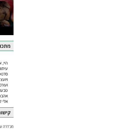
מתכונ
היי, א
עיתונ
סדנאו
ויועצ
ועורכ
טבעונ
אהבה.
אלי 
קישור
מג'דרה עם