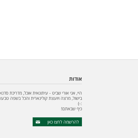
אודות
היי, אני אורי שביט - עיתונאית אוכל, מדריכת סדנא
בישול, מרצה ויועצת קולינארית והכל בשפה טבעונ
:-)
כיף שבאתם!
להרשמה לחצו כאן