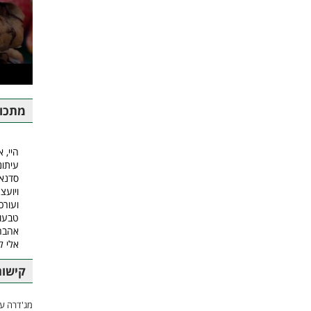
מתכונ
היי, א
עיתונ
סדנאו
ויועצ
ועורכ
טבעונ
אהבה.
אלי 
קישור
מג'דרה עם