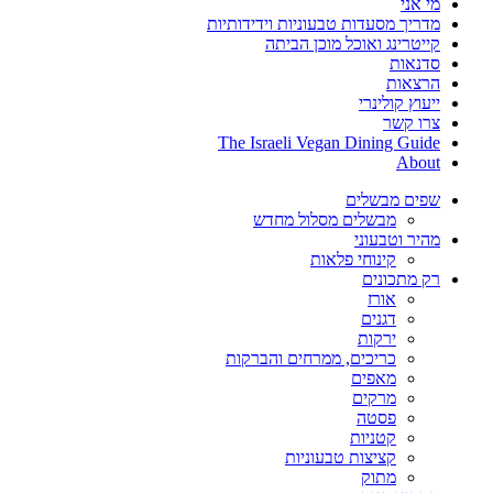
מי אני
מדריך מסעדות טבעוניות וידידותיות
קייטרינג ואוכל מוכן הביתה
סדנאות
הרצאות
ייעוץ קולינרי
צרו קשר
The Israeli Vegan Dining Guide
About
שפים מבשלים
מבשלים מסלול מחדש
מהיר וטבעוני
קינוחי פלאות
רק מתכונים
אורז
דגנים
ירקות
כריכים, ממרחים והברקות
מאפים
מרקים
פסטה
קטניות
קציצות טבעוניות
מתוק