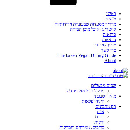
ראשי
מי אני
מדריך מסעדות טבעוניות וידידותיות
קייטרינג ואוכל מוכן הביתה
סדנאות
הרצאות
ייעוץ קולינרי
צרו קשר
The Israeli Vegan Dining Guide
About
שפים מבשלים
מבשלים מסלול מחדש
מהיר וטבעוני
קינוחי פלאות
רק מתכונים
אורז
דגנים
ירקות
כריכים, ממרחים והברקות