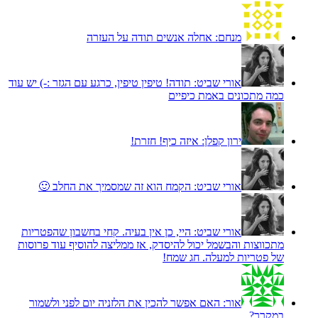
מנחם:
אחלה אנשים תודה על העזרה
אורי שביט:
תודה! טיפין טיפין, כרגע עם הגזר :-) יש עוד
כמה מתכונים באמת כיפיים
ירון קפלן:
איזה כיף! חזרת!
אורי שביט:
הקמח הוא זה שמסמיך את החלב 🙂
אורי שביט:
היי, כן אין בעיה. קחי בחשבון שהפטריות
מתכווצות והבשמל יכול להיסדק, אז ממליצה להוסיף עוד פרוסות
של פטריות למעלה. חג שמח!
אור:
האם אפשר להכין את הלזניה יום לפני ולשמור
במקרר?