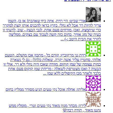
אורי שביט:
היי רוית, איזה כיף שאהבת! אז כן, השמן
צריך להיות רך אבל לא נוזלי. בקיץ כדאי להכניס אותו קצת למקרר
כדי שיתמצק. ואכן, מורחים פעם אחת. לגבי הבצק - שוב, לדעתי זו
בעיה של מזג אוויר, בחום כזה קשה לעבוד עם בצקים. ממליצה
לקרר את הבית היטב :-) ...
רוית גני מרקוביץ:
קודם כל - מתכון אכן מושלם. הטעם
אלוהי. סחטיין עליך אשה יקרה. שאלות כלהלן : גם לי נשארה
כמות עצומה של שמן קוקוס. מוודה שאכן היה נוזלי ולא רך. אולי זו
הבעיה ? ואכן מצטרפת לשאלה : מריחת שמן קוקוס פעם אחת
בלבד ולאחר מכן הקיפולים ללא שמן ...
אליהו:
אחלה אוכל נקי טעים הגיע מסודר ממליץ בחום
לירון:
מבחר מגוון מאוד נקי טעים וטרי , מומלץ ממש
נהננו מאוד , תודה רבה🩷