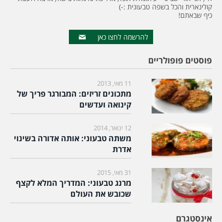
קולינארית והכל בשפה טבעונית :-)
כיף שבאתם!
להרשמה לחצו כאן
פוסטים פופולריים
11 מאי, 2013
מתכונים זריזים: המבורגר פריך של
קינואה ועדשים
12 ינואר, 2014
משתה טבעוני: אותה אדורה בשינוי
אדרת
31 מאי, 2015
מרנג טבעוני: המדריך המלא לקצף
שכובש את העולם
אינסטגרם