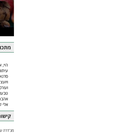
מתכונ
היי, א
עיתונ
סדנאו
ויועצ
ועורכ
טבעונ
אהבה.
אלי 
קישור
מג'דרה עם