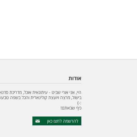
אודות
היי, אני אורי שביט - עיתונאית אוכל, מדריכת סדנא
בישול, מרצה ויועצת קולינארית והכל בשפה טבעונ
:-)
כיף שבאתם!
להרשמה לחצו כאן