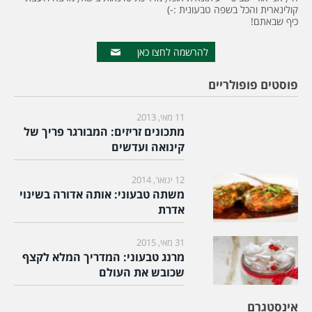
קולינארית והכל בשפה טבעונית :-)
כיף שבאתם!
להרשמה לחצו כאן
פוסטים פופולריים
11 מאי, 2013
מתכונים זריזים: המבורגר פריך של
קינואה ועדשים
12 ינואר, 2014
משתה טבעוני: אותה אדורה בשינוי
אדרת
31 מאי, 2015
מרנג טבעוני: המדריך המלא לקצף
שכובש את העולם
אינסטגרם