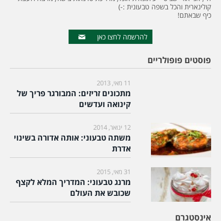
קולינארית והכל בשפה טבעונית :-)
כיף שבאתם!
להרשמה לחצו כאן
פוסטים פופולריים
11 מאי, 2013
מתכונים זריזים: המבורגר פריך של
קינואה ועדשים
12 ינואר, 2014
משתה טבעוני: אותה אדורה בשינוי
אדרת
31 מאי, 2015
מרנג טבעוני: המדריך המלא לקצף
שכובש את העולם
אינסטגרם