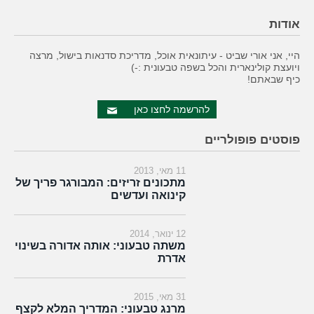
אודות
היי, אני אורי שביט - עיתונאית אוכל, מדריכת סדנאות בישול, מרצה
ויועצת קולינארית והכל בשפה טבעונית :-)
כיף שבאתם!
להרשמה לחצו כאן
פוסטים פופולריים
11 מאי, 2013
מתכונים זריזים: המבורגר פריך של
קינואה ועדשים
12 ינואר, 2014
משתה טבעוני: אותה אדורה בשינוי
אדרת
31 מאי, 2015
מרנג טבעוני: המדריך המלא לקצף