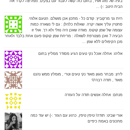
בעיה של מזג אוויר, בחום כזה קשה לעבוד עם בצקים. ממליצה לקרר את
הבית היטב :-) ...
רוית גני מרקוביץ:
קודם כל - מתכון אכן מושלם. הטעם אלוהי.
סחטיין עליך אשה יקרה. שאלות כלהלן : גם לי נשארה כמות
עצומה של שמן קוקוס. מוודה שאכן היה נוזלי ולא רך. אולי זו
הבעיה ? ואכן מצטרפת לשאלה : מריחת שמן קוקוס פעם אחת בלבד ולאחר
מכן הקיפולים ללא שמן ...
אליהו:
אחלה אוכל נקי טעים הגיע מסודר ממליץ בחום
לירון:
מבחר מגוון מאוד נקי טעים וטרי , מומלץ ממש נהננו
מאוד , תודה רבה🩷
מנחם:
אחלה אנשים תודה על העזרה
אורי שביט:
תודה! טיפין טיפין, כרגע עם הגזר :-) יש עוד כמה
מתכונים באמת כיפיים