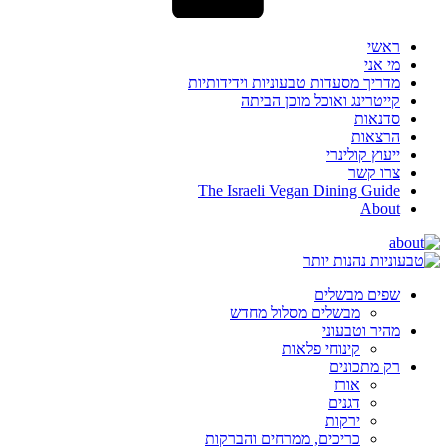
ראשי
מי אני
מדריך מסעדות טבעוניות וידידותיות
קייטרינג ואוכל מוכן הביתה
סדנאות
הרצאות
ייעוץ קולינרי
צרו קשר
The Israeli Vegan Dining Guide
About
שפים מבשלים
מבשלים מסלול מחדש
מהיר וטבעוני
קינוחי פלאות
רק מתכונים
אורז
דגנים
ירקות
כריכים, ממרחים והברקות