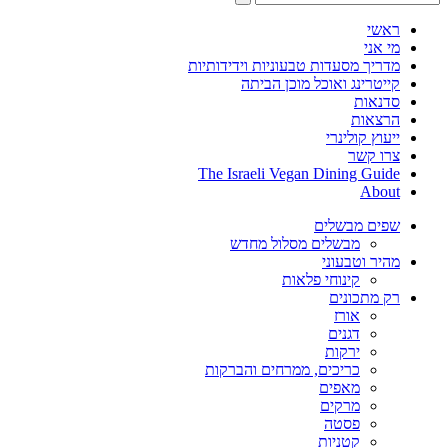
ראשי
מי אני
מדריך מסעדות טבעוניות וידידותיות
קייטרינג ואוכל מוכן הביתה
סדנאות
הרצאות
ייעוץ קולינרי
צרו קשר
The Israeli Vegan Dining Guide
About
שפים מבשלים
מבשלים מסלול מחדש
מהיר וטבעוני
קינוחי פלאות
רק מתכונים
אורז
דגנים
ירקות
כריכים, ממרחים והברקות
מאפים
מרקים
פסטה
קטניות