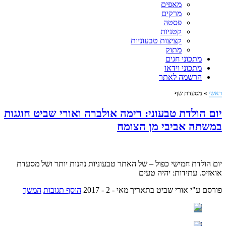
מאפים
מרקים
פסטה
קטניות
קציצות טבעוניות
מתוק
מתכוני חגים
מתכוני וידאו
הרשמה לאתר
ראשי
»
מסעדת שף
יום הולדת טבעוני: רימה אולברה ואורי שביט חוגגות
במשתה אביבי מן הצומח
יום הולדת חמישי כפול – של האתר טבעוניות נהנות יותר ושל מסעדת
אואזיס. עתידות: יהיה טעים
פורסם ע"י אורי שביט
בתאריך מאי - 2 - 2017
הוסף תגובות
המשך