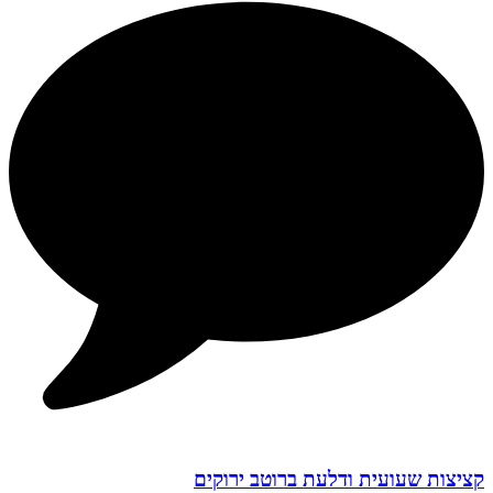
קציצות שעועית ודלעת ברוטב ירוקים