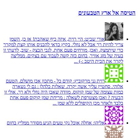
הטיסה אל ארץ הטבעונים
אורי שביט:
היי רוית, איזה כיף שאהבת! אז כן, השמן
צריך להיות רך אבל לא נוזלי. בקיץ כדאי להכניס אותו קצת למקרר
כדי שיתמצק. ואכן, מורחים פעם אחת. לגבי הבצק - שוב, לדעתי זו
בעיה של מזג אוויר, בחום כזה קשה לעבוד עם בצקים. ממליצה
לקרר את הבית היטב :-) ...
רוית גני מרקוביץ:
קודם כל - מתכון אכן מושלם. הטעם
אלוהי. סחטיין עליך אשה יקרה. שאלות כלהלן : גם לי נשארה
כמות עצומה של שמן קוקוס. מוודה שאכן היה נוזלי ולא רך. אולי זו
הבעיה ? ואכן מצטרפת לשאלה : מריחת שמן קוקוס פעם אחת
בלבד ולאחר מכן הקיפולים ללא שמן ...
אליהו:
אחלה אוכל נקי טעים הגיע מסודר ממליץ בחום