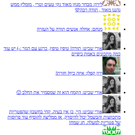
לירון:
מבחר מגוון מאוד נקי טעים וטרי , מומלץ ממש
נהננו מאוד , תודה רבה🩷
מנחם:
אחלה אנשים תודה על העזרה
אורי שביט:
תודה! טיפין טיפין, כרגע עם הגזר :-) יש עוד
כמה מתכונים באמת כיפיים
ירון קפלן:
איזה כיף! חזרת!
אורי שביט:
הקמח הוא זה שמסמיך את החלב 🙂
אורי שביט:
היי, כן אין בעיה. קחי בחשבון שהפטריות
מתכווצות והבשמל יכול להיסדק, אז ממליצה להוסיף עוד פרוסות
של פטריות למעלה. חג שמח!