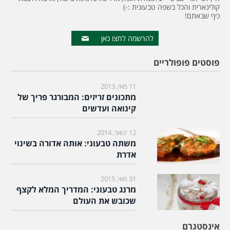
קולינארית והכל בשפה טבעונית :-)
כיף שבאתם!
להרשמה לחצו כאן
פוסטים פופולריים
11 מאי, 2013
מתכונים זריזים: המבורגר פריך של
קינואה ועדשים
12 ינואר, 2014
משתה טבעוני: אותה אדורה בשינוי
אדרת
31 מאי, 2015
מרנג טבעוני: המדריך המלא לקצף
שכובש את העולם
אינסטגרם