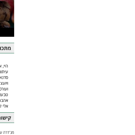
מתכונ
היי, א
עיתונ
סדנאו
ויועצ
ועורכ
טבעונ
אהבה.
אלי 
קישור
מג'דרה עם