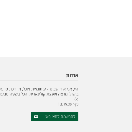
אודות
היי, אני אורי שביט - עיתונאית אוכל, מדריכת סדנא
בישול, מרצה ויועצת קולינארית והכל בשפה טבעונ
:-)
כיף שבאתם!
להרשמה לחצו כאן