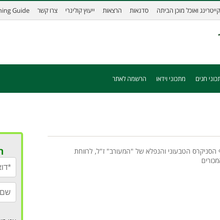
קייטרינג ואוכל מוכן הביתה
סדנאות
הרצאות
ייעוץ קולינרי
צרו קשר
ining Guide
כוני חגים
מתכוני וידאו
הרשמה לאתר
ר
 הסניקרס הטבעוני והנפלא של "המעורב" ז"ל, לרווחת
כורים