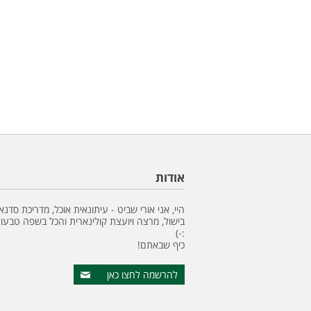
אודות
היי, אני אורי שביט - עיתונאית אוכל, מדריכת סדנא
בישול, מרצה ויועצת קולינארית והכל בשפה טבעונ
:-)
כיף שבאתם!
להרשמה לחצו כאן