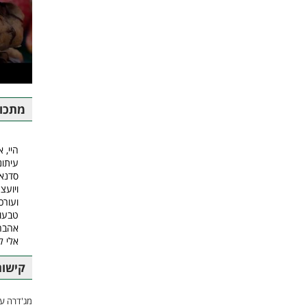
מתכונ
היי, א
עיתונ
סדנאו
ויועצ
ועורכ
טבעונ
אהבה.
אלי 
קישור
מג'דרה עם