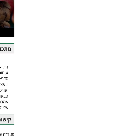
מתכונ
היי, א
עיתונ
סדנאו
ויועצ
ועורכ
טבעונ
אהבה.
אלי 
קישור
מג'דרה עם