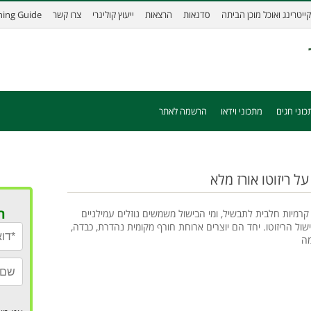
קייטרינג ואוכל מוכן הביתה
סדנאות
הרצאות
ייעוץ קולינרי
צרו קשר
ining Guide
כוני חגים
מתכוני וידאו
הרשמה לאתר
על ריזוטו אורז מלא
ר
קרמיות חלבית לתבשיל, ומי הבישול משמשים נוזלים עמילניים
שול הריזוטו. יחד הם יוצרים ארוחת חורף מקומית נהדרת, כבדה,
מה