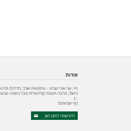
אודות
היי, אני אורי שביט - עיתונאית אוכל, מדריכת סדנא
בישול, מרצה ויועצת קולינארית והכל בשפה טבעונ
:-)
כיף שבאתם!
להרשמה לחצו כאן