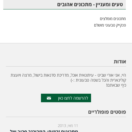
טעים ומעניין - מתכונים אהובים
מתכונים מומלצים
פנקייק טבעוני מושלם
אודות
היי, אני אורי שביט - עיתונאית אוכל, מדריכת סדנאות בישול, מרצה ויועצת
קולינארית והכל בשפה טבעונית :-)
כיף שבאתם!
להרשמה לחצו כאן
פוסטים פופולריים
11 מאי, 2013
מתכונים זריזים: המבורגר פריך של