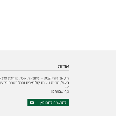
אודות
היי, אני אורי שביט - עיתונאית אוכל, מדריכת סדנא
בישול, מרצה ויועצת קולינארית והכל בשפה טבעונ
:-)
כיף שבאתם!
להרשמה לחצו כאן