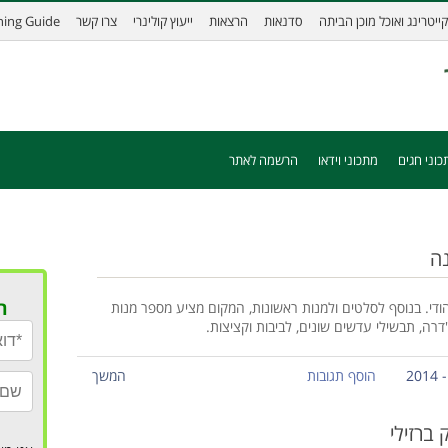
קייטרינג ואוכל מוכן הביתה
סדנאות
הרצאות
ייעוץ קולינרי
צרו קשר
ining Guide
כוני חגים
מתכוני וידאו
הרשמה לאתר
נה
ר
י. בנוסף לסלטים ולמנות ראשונות, המקום מציע מספר מנות
דרה, תבשילי עדשים שונים, לביבות וקציצות.
הוסף תגובות
המשך
 ברזילי