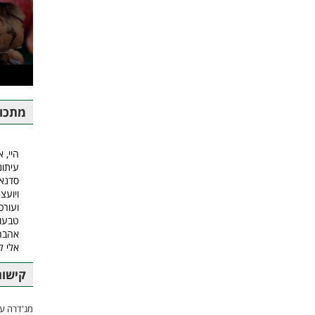
מתכונ
היי, א
עיתונ
סדנאו
ויועצ
ועורכ
טבעונ
אהבה.
אלי 
קישור
מג'דרה עם