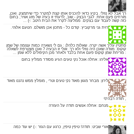
רך אבל לא נוזלי. בקיץ כדאי להכניס אותו קצת למקרר כדי שיתמצק. ואכן,
מורחים פעם אחת. לגבי הבצק - שוב, לדעתי זו בעיה של מזג אוויר, בחום
כזה קשה לעבוד עם בצקים. ממליצה לקרר את הבית היטב :-) ...
רוית גני מרקוביץ:
קודם כל - מתכון אכן מושלם. הטעם אלוהי.
סחטיין עליך אשה יקרה. שאלות כלהלן : גם לי נשארה כמות עצומה של שמן
קוקוס. מוודה שאכן היה נוזלי ולא רך. אולי זו הבעיה ? ואכן מצטרפת לשאלה
: מריחת שמן קוקוס פעם אחת בלבד ולאחר מכן הקיפולים ללא שמן ...
אליהו:
אחלה אוכל נקי טעים הגיע מסודר ממליץ בחום
לירון:
מבחר מגוון מאוד נקי טעים וטרי , מומלץ ממש נהננו מאוד
, תודה רבה🩷
מנחם:
אחלה אנשים תודה על העזרה
אורי שביט:
תודה! טיפין טיפין, כרגע עם הגזר :-) יש עוד כמה