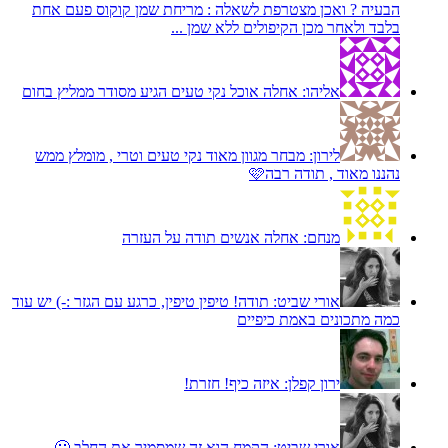
הבעיה ? ואכן מצטרפת לשאלה : מריחת שמן קוקוס פעם אחת
בלבד ולאחר מכן הקיפולים ללא שמן ...
אליהו:
אחלה אוכל נקי טעים הגיע מסודר ממליץ בחום
לירון:
מבחר מגוון מאוד נקי טעים וטרי , מומלץ ממש
נהננו מאוד , תודה רבה🩷
מנחם:
אחלה אנשים תודה על העזרה
אורי שביט:
תודה! טיפין טיפין, כרגע עם הגזר :-) יש עוד
כמה מתכונים באמת כיפיים
ירון קפלן:
איזה כיף! חזרת!
אורי שביט:
הקמח הוא זה שמסמיך את החלב 🙂