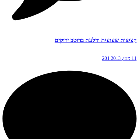
קציצות שעועית ודלעת ברוטב ירוקים
11 מאי, 2013
201