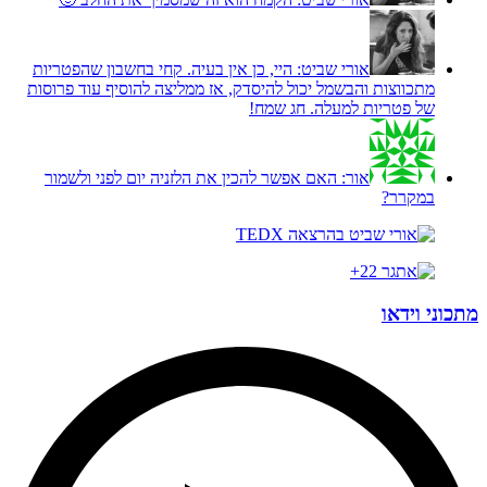
אורי שביט:
היי, כן אין בעיה. קחי בחשבון שהפטריות
מתכווצות והבשמל יכול להיסדק, אז ממליצה להוסיף עוד פרוסות
של פטריות למעלה. חג שמח!
אור:
האם אפשר להכין את הלזניה יום לפני ולשמור
במקרר?
מתכוני וידאו