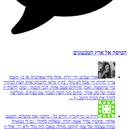
הטיסה אל ארץ הטבעונים
אורי שביט:
היי רוית, איזה כיף שאהבת! אז כן, השמן
צריך להיות רך אבל לא נוזלי. בקיץ כדאי להכניס אותו קצת למקרר
כדי שיתמצק. ואכן, מורחים פעם אחת. לגבי הבצק - שוב, לדעתי זו
בעיה של מזג אוויר, בחום כזה קשה לעבוד עם בצקים. ממליצה
לקרר את הבית היטב :-) ...
רוית גני מרקוביץ:
קודם כל - מתכון אכן מושלם. הטעם
אלוהי. סחטיין עליך אשה יקרה. שאלות כלהלן : גם לי נשארה
כמות עצומה של שמן קוקוס. מוודה שאכן היה נוזלי ולא רך. אולי זו