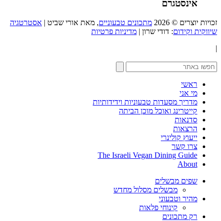
אינסטגרם
זכויות יוצרים © 2026
מתכונים טבעוניים
, מאת אורי שביט |
אסטרטגיה
שיווקית וקידום
: דודי שרון |
מדיניות פרטיות
|
ראשי
מי אני
מדריך מסעדות טבעוניות וידידותיות
קייטרינג ואוכל מוכן הביתה
סדנאות
הרצאות
ייעוץ קולינרי
צרו קשר
The Israeli Vegan Dining Guide
About
שפים מבשלים
מבשלים מסלול מחדש
מהיר וטבעוני
קינוחי פלאות
רק מתכונים