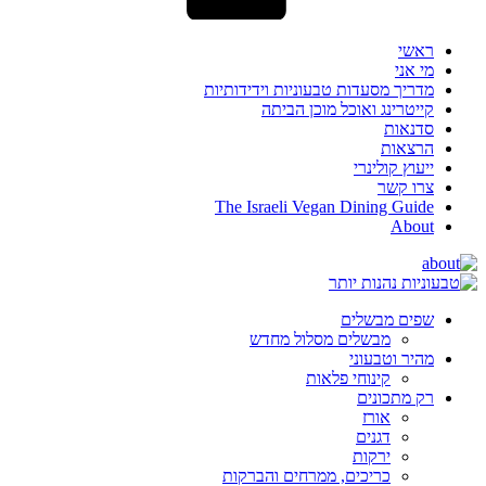
ראשי
מי אני
מדריך מסעדות טבעוניות וידידותיות
קייטרינג ואוכל מוכן הביתה
סדנאות
הרצאות
ייעוץ קולינרי
צרו קשר
The Israeli Vegan Dining Guide
About
שפים מבשלים
מבשלים מסלול מחדש
מהיר וטבעוני
קינוחי פלאות
רק מתכונים
אורז
דגנים
ירקות
כריכים, ממרחים והברקות