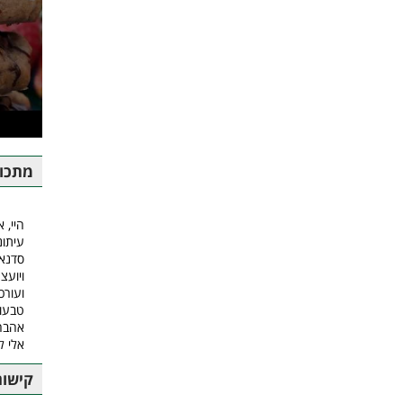
מתכונ
היי, א
עיתונ
סדנאו
ויועצ
ועורכ
טבעונ
אהבה.
אלי ל
קישור