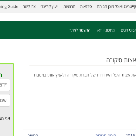
קייטרינג ואוכל מוכן הביתה
סדנאות
הרצאות
ייעוץ קולינרי
צרו קשר
ining Guide
כוני חגים
מתכוני וידאו
הרשמה לאתר
אצות סיקורה
ר
את אצות העל הייחודיות של חברת סיקורה ולאמץ אותן במטבח
אני מא
הוסף תגובות
המשך