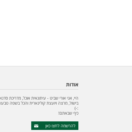
אודות
היי, אני אורי שביט - עיתונאית אוכל, מדריכת סדנא
בישול, מרצה ויועצת קולינארית והכל בשפה טבעונ
:-)
כיף שבאתם!
להרשמה לחצו כאן