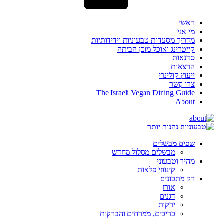
ראשי
מי אני
מדריך מסעדות טבעוניות וידידותיות
קייטרינג ואוכל מוכן הביתה
סדנאות
הרצאות
ייעוץ קולינרי
צרו קשר
The Israeli Vegan Dining Guide
About
שפים מבשלים
מבשלים מסלול מחדש
מהיר וטבעוני
קינוחי פלאות
רק מתכונים
אורז
דגנים
ירקות
כריכים, ממרחים והברקות