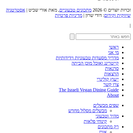
זכויות יוצרים © 2026
מתכונים טבעוניים
, מאת אורי שביט |
אסטרטגיה
שיווקית וקידום
: דודי שרון |
מדיניות פרטיות
|
ראשי
מי אני
מדריך מסעדות טבעוניות וידידותיות
קייטרינג ואוכל מוכן הביתה
סדנאות
הרצאות
ייעוץ קולינרי
צרו קשר
The Israeli Vegan Dining Guide
About
שפים מבשלים
מבשלים מסלול מחדש
מהיר וטבעוני
קינוחי פלאות
רק מתכונים
אורז