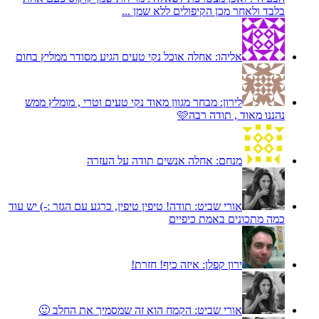
בלבד ולאחר מכן הקיפולים ללא שמן ...
אליהו:
אחלה אוכל נקי טעים הגיע מסודר ממליץ בחום
לירון:
מבחר מגוון מאוד נקי טעים וטרי , מומלץ ממש
נהננו מאוד , תודה רבה🩷
מנחם:
אחלה אנשים תודה על העזרה
אורי שביט:
תודה! טיפין טיפין, כרגע עם הגזר :-) יש עוד
כמה מתכונים באמת כיפיים
ירון קפלן:
איזה כיף! חזרת!
אורי שביט:
הקמח הוא זה שמסמיך את החלב 🙂