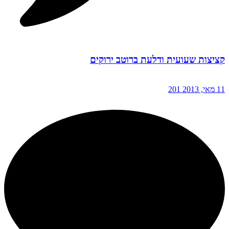
קציצות שעועית ודלעת ברוטב ירוקים
11 מאי, 2013
201