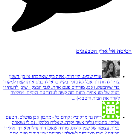
הטיסה אל ארץ הטבעונים
אורי שביט:
היי רוית, איזה כיף שאהבת! אז כן, השמן
צריך להיות רך אבל לא נוזלי. בקיץ כדאי להכניס אותו קצת למקרר
כדי שיתמצק. ואכן, מורחים פעם אחת. לגבי הבצק - שוב, לדעתי זו
בעיה של מזג אוויר, בחום כזה קשה לעבוד עם בצקים. ממליצה
לקרר את הבית היטב :-) ...
רוית גני מרקוביץ:
קודם כל - מתכון אכן מושלם. הטעם
אלוהי. סחטיין עליך אשה יקרה. שאלות כלהלן : גם לי נשארה
כמות עצומה של שמן קוקוס. מוודה שאכן היה נוזלי ולא רך. אולי זו
הבעיה ? ואכן מצטרפת לשאלה : מריחת שמן קוקוס פעם אחת