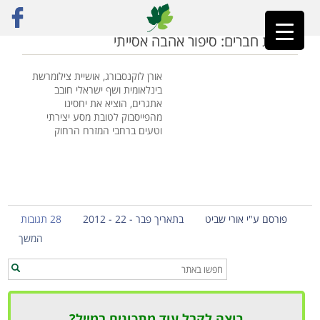
ראשי
»
סלט נודלס
ארוחת חברים: סיפור אהבה אסייתי
אורן לוקנסבורג, אושיית צילומרשת
בינלאומית ושף ישראלי חובב
אתגרים, הוציא את יחסינו
מהפייסבוק לטובת מסע יצירתי
וטעים ברחבי המזרח הרחוק
פורסם ע"י אורי שביט
בתאריך פבר - 22 - 2012
28 תגובות
המשך
רוצה לקבל עוד מתכונים במייל?