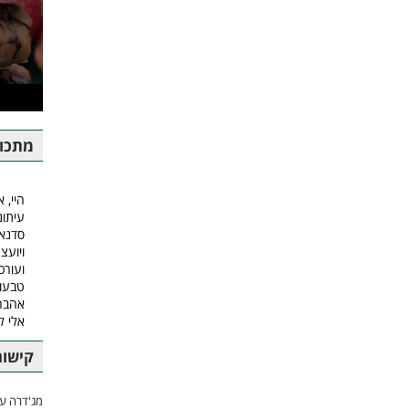
מתכונ
היי, א
עיתונ
סדנאו
ויועצ
ועורכ
טבעונ
אהבה.
אלי 
קישור
מג'דרה עם