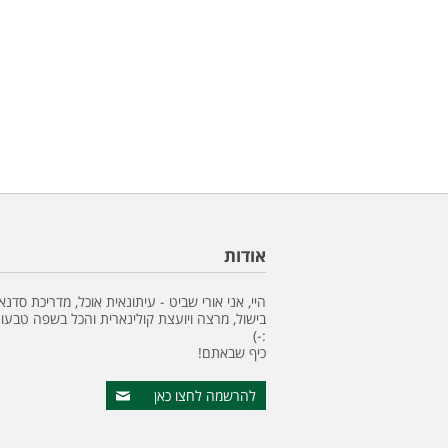
אודות
היי, אני אורי שביט - עיתונאית אוכל, מדריכת סדנא
בישול, מרצה ויועצת קולינארית והכל בשפה טבעונ
:-)
כיף שבאתם!
להרשמה לחצו כאן