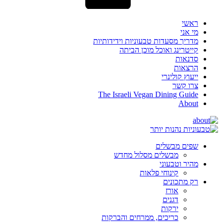
ראשי
מי אני
מדריך מסעדות טבעוניות וידידותיות
קייטרינג ואוכל מוכן הביתה
סדנאות
הרצאות
ייעוץ קולינרי
צרו קשר
The Israeli Vegan Dining Guide
About
שפים מבשלים
מבשלים מסלול מחדש
מהיר וטבעוני
קינוחי פלאות
רק מתכונים
אורז
דגנים
ירקות
כריכים, ממרחים והברקות