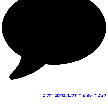
קציצות שעועית ודלעת ברוטב ירוקים