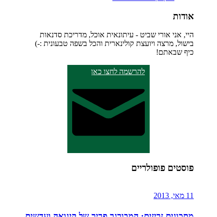
אודות
היי, אני אורי שביט - עיתונאית אוכל, מדריכת סדנאות
בישול, מרצה ויועצת קולינארית והכל בשפה טבעונית :-)
כיף שבאתם!
להרשמה לחצו כאן
פוסטים פופולריים
11 מאי, 2013
מתכונים זריזים: המבורגר פריך של קינואה ועדשים