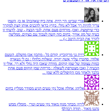
אורי שביט:
היי רוית, איזה כיף שאהבת! אז כן, השמן
צריך להיות רך אבל לא נוזלי. בקיץ כדאי להכניס אותו קצת למקרר
כדי שיתמצק. ואכן, מורחים פעם אחת. לגבי הבצק - שוב, לדעתי זו
בעיה של מזג אוויר, בחום כזה קשה לעבוד עם בצקים. ממליצה
לקרר את הבית היטב :-) ...
רוית גני מרקוביץ:
קודם כל - מתכון אכן מושלם. הטעם
אלוהי. סחטיין עליך אשה יקרה. שאלות כלהלן : גם לי נשארה
כמות עצומה של שמן קוקוס. מוודה שאכן היה נוזלי ולא רך. אולי זו
הבעיה ? ואכן מצטרפת לשאלה : מריחת שמן קוקוס פעם אחת
בלבד ולאחר מכן הקיפולים ללא שמן ...
אליהו:
אחלה אוכל נקי טעים הגיע מסודר ממליץ בחום
לירון:
מבחר מגוון מאוד נקי טעים וטרי , מומלץ ממש
נהננו מאוד , תודה רבה🩷