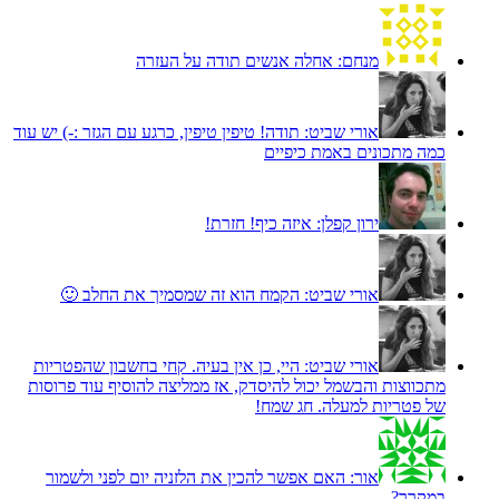
מנחם:
אחלה אנשים תודה על העזרה
אורי שביט:
תודה! טיפין טיפין, כרגע עם הגזר :-) יש עוד
כמה מתכונים באמת כיפיים
ירון קפלן:
איזה כיף! חזרת!
אורי שביט:
הקמח הוא זה שמסמיך את החלב 🙂
אורי שביט:
היי, כן אין בעיה. קחי בחשבון שהפטריות
מתכווצות והבשמל יכול להיסדק, אז ממליצה להוסיף עוד פרוסות
של פטריות למעלה. חג שמח!
אור:
האם אפשר להכין את הלזניה יום לפני ולשמור
במקרר?