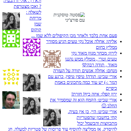
ולא רך. אולי זו הבעיה
? ואכן מצטרפת
לשאלה :
מריחת
שמן
קוקוס
פעם אחת בלבד ולאחר מכן הקיפולים ללא שמן ...
אליהו:
אחלה אוכל נקי טעים הגיע מסודר
ממליץ בחום
לירון:
מבחר מגוון מאוד נקי
טעים וטרי , מומלץ ממש נהננו
מאוד , תודה רבה🩷
מנחם:
אחלה אנשים תודה על העזרה
אורי שביט:
תודה! טיפין טיפין, כרגע עם
הגזר :-) יש עוד כמה מתכונים באמת
כיפיים
ירון קפלן:
איזה כיף! חזרת!
אורי שביט:
הקמח הוא זה שמסמיך את
החלב 🙂
אורי שביט:
היי, כן אין בעיה.
קחי בחשבון שהפטריות
מתכווצות והבשמל יכול
להיסדק, אז ממליצה להוסיף עוד פרוסות של פטריות למעלה. חג