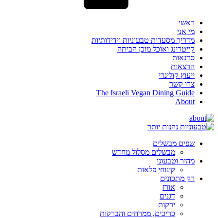
ראשי
מי אני
מדריך מסעדות טבעוניות וידידותיות
קייטרינג ואוכל מוכן הביתה
סדנאות
הרצאות
ייעוץ קולינרי
צרו קשר
The Israeli Vegan Dining Guide
About
שפים מבשלים
מבשלים מסלול מחדש
מהיר וטבעוני
קינוחי פלאות
רק מתכונים
אורז
דגנים
ירקות
כריכים, ממרחים והברקות