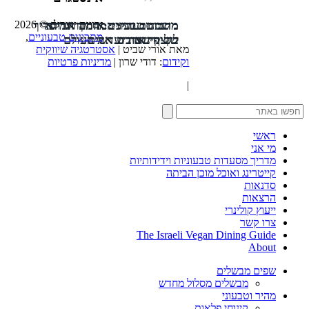
זכויות יוצרים © 2026
מרנג טבעוני: המדריך המלא
משתה טבעוני: אותה אדורה
מתכונים זריזים: המבורגר פריך
מתכונים טבעוניים
,
בשינוי אדרת
של קינואה ועדשים
לקצף שכובש את העולם
מאת אורי שביט |
אסטרטגיה שיווקית
וקידום
: דודי שרון |
מדיניות פרטיות
|
ראשי
מי אני
מדריך מסעדות טבעוניות וידידותיות
קייטרינג ואוכל מוכן הביתה
סדנאות
הרצאות
ייעוץ קולינרי
צרו קשר
The Israeli Vegan Dining Guide
About
שפים מבשלים
מבשלים מסלול מחדש
מהיר וטבעוני
קינוחי פלאות