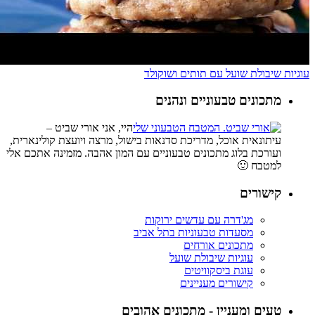
עוגיות שיבולת שועל עם תותים ושוקולד
מתכונים טבעוניים ונהנים
היי, אני אורי שביט –
עיתונאית אוכל, מדריכת סדנאות בישול, מרצה ויועצת קולינארית,
ועורכת בלוג מתכונים טבעוניים עם המון אהבה. מזמינה אתכם אלי
למטבח 🙂
קישורים
מג'דרה עם עדשים ירוקות
מסעדות טבעוניות בתל אביב
מתכונים אורחים
עוגיות שיבולת שועל
עוגת ביסקוויטים
קישורים מעניינים
טעים ומעניין - מתכונים אהובים