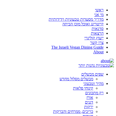
ראשי
מי אני
מדריך מסעדות טבעוניות וידידותיות
קייטרינג ואוכל מוכן הביתה
סדנאות
הרצאות
ייעוץ קולינרי
צרו קשר
The Israeli Vegan Dining Guide
About
שפים מבשלים
מבשלים מסלול מחדש
מהיר וטבעוני
קינוחי פלאות
רק מתכונים
אורז
דגנים
ירקות
כריכים, ממרחים והברקות