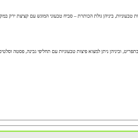
טבעוניות, ביניהן גולת הכותרת – סביח טבעוני המוגש עם קציצת ירק במקום ב
פריט, וביניהן ניתן למצוא פיצות טבעוניות עם תחליפי גבינה, פסטה וסלטים