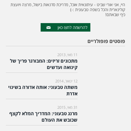
היי, אני אורי שביט - עיתונאית אוכל, מדריכת סדנאות בישול, מרצה ויועצת
קולינארית והכל בשפה טבעונית :-)
כיף שבאתם!
להרשמה לחצו כאן
פוסטים פופולריים
11 מאי, 2013
מתכונים זריזים: המבורגר פריך של
קינואה ועדשים
12 ינואר, 2014
משתה טבעוני: אותה אדורה בשינוי
אדרת
31 מאי, 2015
מרנג טבעוני: המדריך המלא לקצף
שכובש את העולם