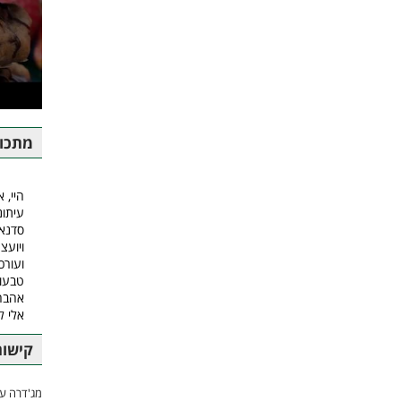
מתכונ
היי, א
עיתונ
סדנאו
ויועצ
ועורכ
טבעונ
אהבה.
אלי 
קישור
מג'דרה עם