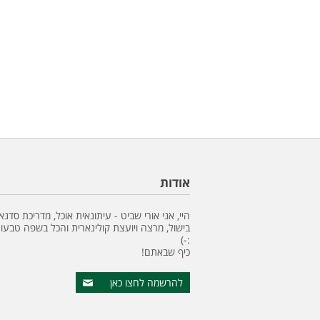
אודות
היי, אני אורי שביט - עיתונאית אוכל, מדריכת סדנא
בישול, מרצה ויועצת קולינארית והכל בשפה טבעונ
:-)
כיף שבאתם!
להרשמה לחצו כאן