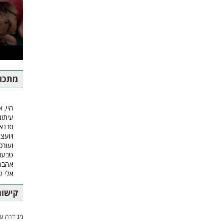
מתכונ
היי, א
עיתונ
סדנאו
ויועצ
ועורכ
טבעונ
אהבה.
אלי 
קישור
מג'דרה עם