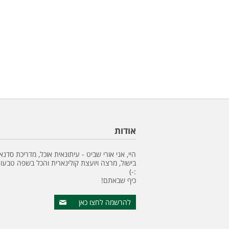
אודות
היי, אני אורי שביט - עיתונאית אוכל, מדריכת סדנא
בישול, מרצה ויועצת קולינארית והכל בשפה טבעונ
:-)
כיף שבאתם!
להרשמה לחצו כאן