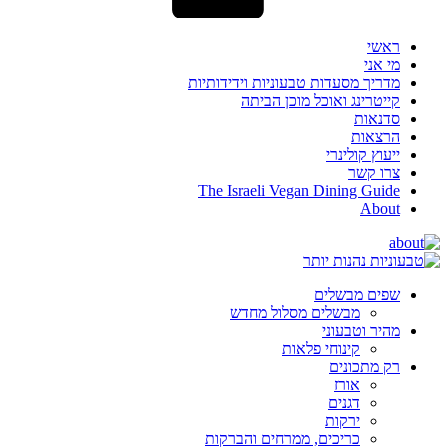
ראשי
מי אני
מדריך מסעדות טבעוניות וידידותיות
קייטרינג ואוכל מוכן הביתה
סדנאות
הרצאות
ייעוץ קולינרי
צרו קשר
The Israeli Vegan Dining Guide
About
שפים מבשלים
מבשלים מסלול מחדש
מהיר וטבעוני
קינוחי פלאות
רק מתכונים
אורז
דגנים
ירקות
כריכים, ממרחים והברקות