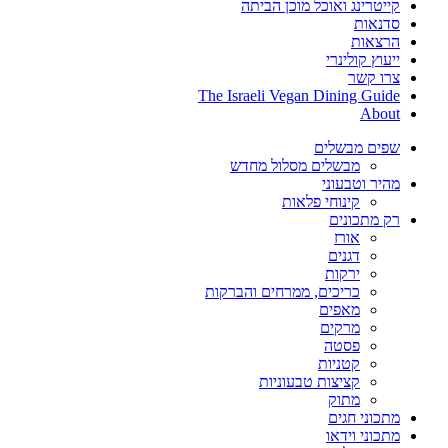
קייטרינג ואוכל מוכן הביתה
סדנאות
הרצאות
ייעוץ קולינרי
צרו קשר
The Israeli Vegan Dining Guide
About
שפים מבשלים
מבשלים מסלול מחדש
מהיר וטבעוני
קינוחי פלאות
רק מתכונים
אורז
דגנים
ירקות
כריכים, ממרחים והברקות
מאפים
מרקים
פסטה
קטניות
קציצות טבעוניות
מתוק
מתכוני חגים
מתכוני וידאו