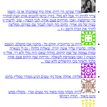
אורי שביט:
היי רוית, איזה כיף שאהבת! אז כן, השמן
צריך להיות רך אבל לא נוזלי. בקיץ כדאי להכניס אותו קצת למקרר
כדי שיתמצק. ואכן, מורחים פעם אחת. לגבי הבצק - שוב, לדעתי זו
בעיה של מזג אוויר, בחום כזה קשה לעבוד עם בצקים. ממליצה
לקרר את הבית היטב :-) ...
רוית גני מרקוביץ:
קודם כל - מתכון אכן מושלם. הטעם
אלוהי. סחטיין עליך אשה יקרה. שאלות כלהלן : גם לי נשארה
כמות עצומה של שמן קוקוס. מוודה שאכן היה נוזלי ולא רך. אולי זו
הבעיה ? ואכן מצטרפת לשאלה : מריחת שמן קוקוס פעם אחת
בלבד ולאחר מכן הקיפולים ללא שמן ...
אליהו:
אחלה אוכל נקי טעים הגיע מסודר ממליץ בחום
לירון:
מבחר מגוון מאוד נקי טעים וטרי , מומלץ ממש
נהננו מאוד , תודה רבה🩷