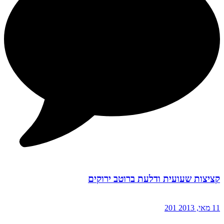
קציצות שעועית ודלעת ברוטב ירוקים
11 מאי, 2013
201