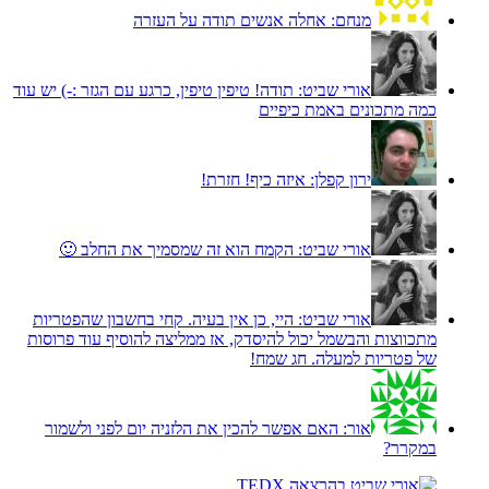
מנחם:
אחלה אנשים תודה על העזרה
אורי שביט:
תודה! טיפין טיפין, כרגע עם הגזר :-) יש עוד
כמה מתכונים באמת כיפיים
ירון קפלן:
איזה כיף! חזרת!
אורי שביט:
הקמח הוא זה שמסמיך את החלב 🙂
אורי שביט:
היי, כן אין בעיה. קחי בחשבון שהפטריות
מתכווצות והבשמל יכול להיסדק, אז ממליצה להוסיף עוד פרוסות
של פטריות למעלה. חג שמח!
אור:
האם אפשר להכין את הלזניה יום לפני ולשמור
במקרר?