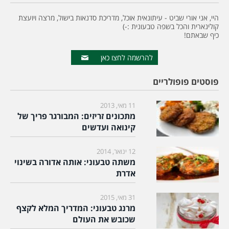
היי, אני אורי שביט - עיתונאית אוכל, מדריכת סדנאות בישול, מרצה ויועצת
קולינארית והכל בשפה טבעונית :-)
כיף שבאתם!
להרשמה לחצו כאן
פוסטים פופולריים
11 מאי, 2013
מתכונים זריזים: המבורגר פריך של
קינואה ועדשים
12 ינואר, 2014
משתה טבעוני: אותה אדורה בשינוי
אדרת
31 מאי, 2015
מרנג טבעוני: המדריך המלא לקצף
שכובש את העולם