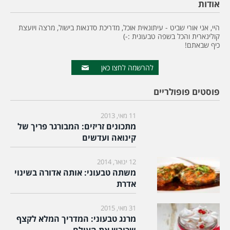
אודות
היי, אני אורי שביט - עיתונאית אוכל, מדריכת סדנאות בישול, מרצה ויועצת
קולינארית והכל בשפה טבעונית :-)
כיף שבאתם!
להרשמה לחצו כאן
פוסטים פופולריים
11 מאי, 2013
מתכונים זריזים: המבורגר פריך של
קינואה ועדשים
12 ינואר, 2014
משתה טבעוני: אותה אדורה בשינוי
אדרת
31 מאי, 2015
מרנג טבעוני: המדריך המלא לקצף