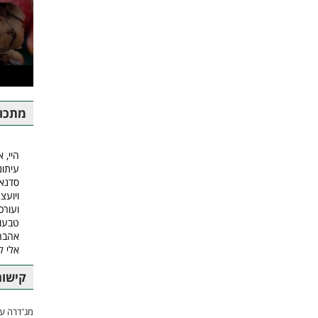
מתכונ
היי, א
עיתונ
סדנאו
ויועצ
ועורכ
טבעונ
אהבה.
אלי 
קישור
מג'דרה עם