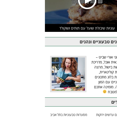
עוגיות שיבולת שועל עם תותים ושוקולד
ים טבעוניים ונהנים
ני אורי שביט –
אית אוכל, מדריכת
ת בישול, מרצה
ת קולינארית,
ת בלוג מתכונים
יים עם המון
 מזמינה אתכם
למטבח
ים
 עדשים ירוקות
מסעדות טבעוניות בתל אביב