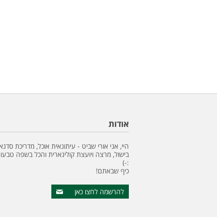
אודות
היי, אני אורי שביט - עיתונאית אוכל, מדריכת סדנא
בישול, מרצה ויועצת קולינארית והכל בשפה טבעונ
:-)
כיף שבאתם!
להרשמה לחצו כאן