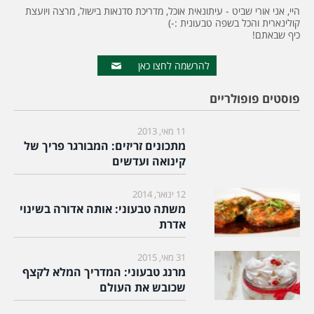
היי, אני אורי שביט - עיתונאית אוכל, מדריכת סדנאות בישול, מרצה ויועצת
קולינארית והכל בשפה טבעונית :-)
כיף שבאתם!
להרשמה לחצו כאן
פוסטים פופולריים
11 מאי, 2013
מתכונים זריזים: המבורגר פריך של
קינואה ועדשים
12 ינואר, 2014
משתה טבעוני: אותה אדורה בשינוי
אדרת
31 מאי, 2015
מרנג טבעוני: המדריך המלא לקצף
שכובש את העולם