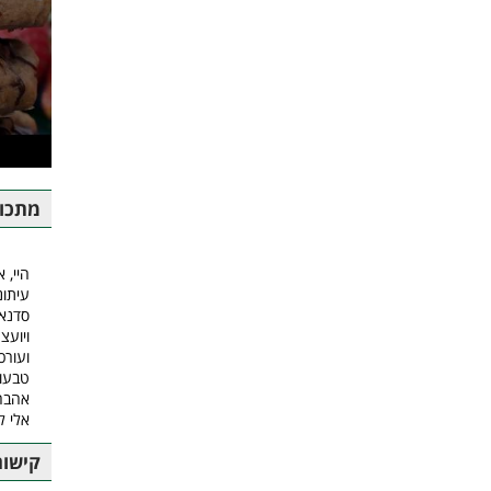
מתכונ
היי, א
עיתונ
סדנאו
ויועצ
ועורכ
טבעונ
אהבה.
אלי ל
קישור