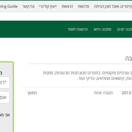
קייטרינג ואוכל מוכן הביתה
סדנאות
הרצאות
ייעוץ קולינרי
צרו קשר
ining Guide
כוני חגים
מתכוני וידאו
הרשמה לאתר
בה
ר
ונתיים ומקומיים. בתפריט מגוון מנות טבעוניות, ממנות
ת, קישואים ממולאים, פריקי ועוד.
תגובה אחת
המשך
אני מא