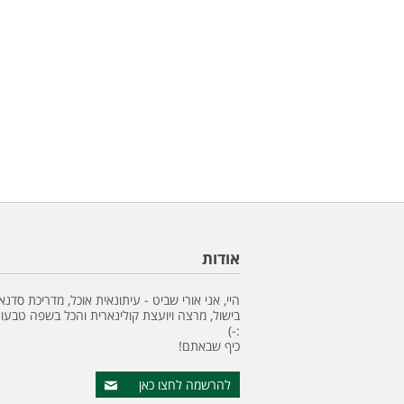
אודות
היי, אני אורי שביט - עיתונאית אוכל, מדריכת סדנא
בישול, מרצה ויועצת קולינארית והכל בשפה טבעונ
:-)
כיף שבאתם!
להרשמה לחצו כאן