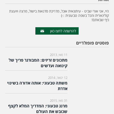
היי, אני אורי שביט - עיתונאית אוכל, מדריכת סדנאות בישול, מרצה ויועצת
קולינארית והכל בשפה טבעונית :-)
כיף שבאתם!
להרשמה לחצו כאן
פוסטים פופולריים
11 מאי, 2013
מתכונים זריזים: המבורגר פריך של
קינואה ועדשים
12 ינואר, 2014
משתה טבעוני: אותה אדורה בשינוי
אדרת
31 מאי, 2015
מרנג טבעוני: המדריך המלא לקצף
שכובש את העולם