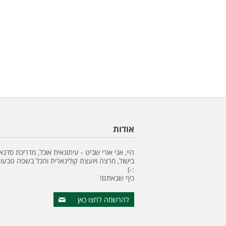
אודות
היי, אני אורי שביט - עיתונאית אוכל, מדריכת סדנא
בישול, מרצה ויועצת קולינארית והכל בשפה טבעונ
:-)
כיף שבאתם!
להרשמה לחצו כאן