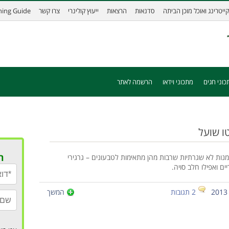
קייטרינג ואוכל מוכן הביתה
סדנאות
הרצאות
ייעוץ קולינרי
צרו קשר
ining Guide
כוני חגים
מתכוני וידאו
הרשמה לאתר
טו שועל
ר
 מנות לא שגרתיות שרבות מהן מתאימות לטבעונים – גרגירי
ים ואפילו חלב סויה.
2 תגובות
המשך