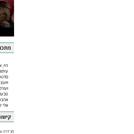
מתכונ
היי, א
עיתונ
סדנאו
ויועצ
ועורכ
טבעונ
אהבה.
אלי 
קישור
מג'דרה עם