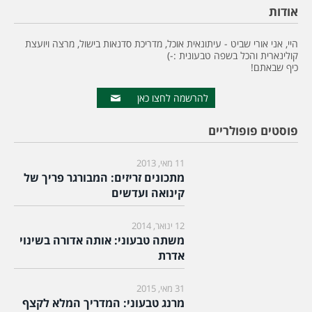
אודות
היי, אני אורי שביט - עיתונאית אוכל, מדריכת סדנאות בישול, מרצה ויועצת
קולינארית והכל בשפה טבעונית :-)
כיף שבאתם!
להרשמה לחצו כאן
פוסטים פופולריים
11 מאי, 2013
מתכונים זריזים: המבורגר פריך של
קינואה ועדשים
12 ינואר, 2014
משתה טבעוני: אותה אדורה בשינוי
אדרת
31 מאי, 2015
מרנג טבעוני: המדריך המלא לקצף