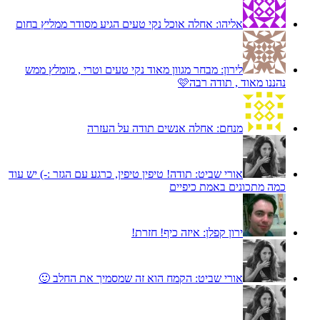
אליהו:
אחלה אוכל נקי טעים הגיע מסודר ממליץ בחום
לירון:
מבחר מגוון מאוד נקי טעים וטרי , מומלץ ממש
נהננו מאוד , תודה רבה🩷
מנחם:
אחלה אנשים תודה על העזרה
אורי שביט:
תודה! טיפין טיפין, כרגע עם הגזר :-) יש עוד
כמה מתכונים באמת כיפיים
ירון קפלן:
איזה כיף! חזרת!
אורי שביט:
הקמח הוא זה שמסמיך את החלב 🙂