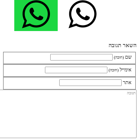
השאר תגובה
שם
(חובה)
אימייל
(חובה)
אתר