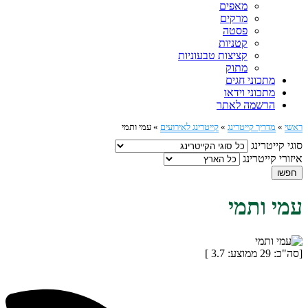
מאפים
מרקים
פסטה
קטניות
קציצות טבעוניות
מתוק
מתכוני חגים
מתכוני וידאו
הרשמה לאתר
ראשי
»
מדריך קייטרינג
»
קייטרינג לאירועים
»
עמי ותמי
סוגי קייטרינג
איזורי קייטרינג
חפשו
עמי ותמי
[סה"כ:
29
ממוצע:
3.7
]