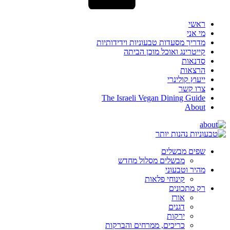
ראשי
מי אני
מדריך מסעדות טבעוניות וידידותיות
קייטרינג ואוכל מוכן הביתה
סדנאות
הרצאות
ייעוץ קולינרי
צרו קשר
The Israeli Vegan Dining Guide
About
שפים מבשלים
מבשלים מסלול מחדש
מהיר וטבעוני
קינוחי פלאות
רק מתכונים
אורז
דגנים
ירקות
כריכים, ממרחים והברקות