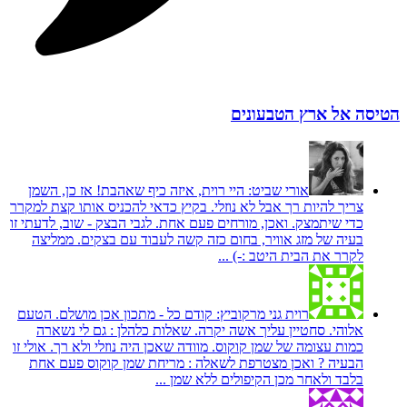
הטיסה אל ארץ הטבעונים
אורי שביט:
היי רוית, איזה כיף שאהבת! אז כן, השמן
צריך להיות רך אבל לא נוזלי. בקיץ כדאי להכניס אותו קצת למקרר
כדי שיתמצק. ואכן, מורחים פעם אחת. לגבי הבצק - שוב, לדעתי זו
בעיה של מזג אוויר, בחום כזה קשה לעבוד עם בצקים. ממליצה
לקרר את הבית היטב :-) ...
רוית גני מרקוביץ:
קודם כל - מתכון אכן מושלם. הטעם
אלוהי. סחטיין עליך אשה יקרה. שאלות כלהלן : גם לי נשארה
כמות עצומה של שמן קוקוס. מוודה שאכן היה נוזלי ולא רך. אולי זו
הבעיה ? ואכן מצטרפת לשאלה : מריחת שמן קוקוס פעם אחת
בלבד ולאחר מכן הקיפולים ללא שמן ...