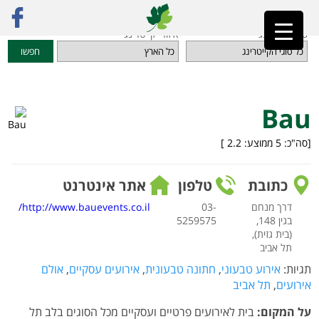
ראשי
»
מדריך קייטרינג
»
קייטרינג לאירועים
»
Bau
סוגי קייטרינג
איזורי קייטרינג
חפשו
Bau
[סה"כ:
5
ממוצע:
2.2
]
כתובת
טלפון
אתר אינטרנט
דרך מנחם
03-
http://www.bauevents.co.il/
בגין 148,
5259575
(בית גזית),
תל אביב
תגיות:
אירוע טבעוני
,
חתונה טבעונית
,
אירועים עסקיים
,
אולם
אירועים
,
תל אביב
על המקום:
בית לאירועים פרטיים ועסקיים מכל הסוגים בלב תל