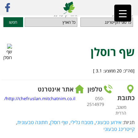
ראשי
»
מדריך קייטרינג
»
קייטרינג לאירועים
»
שף רוסלן
סוגי קייטרינג
איזורי קייטרינג
חפשו
שף רוסלן
[סה"כ:
20
ממוצע:
3.1
]
טלפון
אתר אינטרנט
כתובת
http://chefruslan.mitchatnim.co.il/
050-
2514979
משגב,
הררית
תגיות:
אירוע טבעוני
,
מטבח גלילי
,
שף רוסלן
,
חתונה טבעונית
,
קייטרינג טבעוני