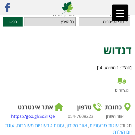
ראשי
»
מדריך קייטרינג
»
מאפים, עוגות וקינוחים טבעוניים
»
דנדוש
סוגי קייטרינג
איזורי קייטרינג
חפשו
דנדוש
[סה"כ:
1
ממוצע:
4
]
משלוחים
כתובת
טלפון
אתר אינטרנט
אזור השרון
054-7608223
https://goo.gl/So3TQe
תגיות:
עוגות טבעוניות
,
אזור השרון
,
עוגות טבעוניות מעוצבות
,
עוגת
יום הולדת