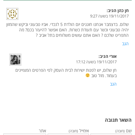
חן כהן
הגיב:
19/11/2017 בשעה 9:27
שלום. בדצמבר אנחנו חוגגים יום הולדת 5 לנכדי. אביו טבעוני וביקש שהמזון
יהיה טבעוני וכשר עם תעודת כשרות. האם אפשר להיעזר בכם? מה
התפריט שלכם ? האם אתם עושים משלוחים בתל אביב ?
הגב
אורי
הגיב:
19/11/2017 בשעה 17:12
חן שלום, יש לפנות ישירות לבית העסק לפי הפרטים המצויינים
בעמוד. מזל טוב
הגב
השאר תגובה
שם
אימייל
אתר
(חובה)
(חובה)