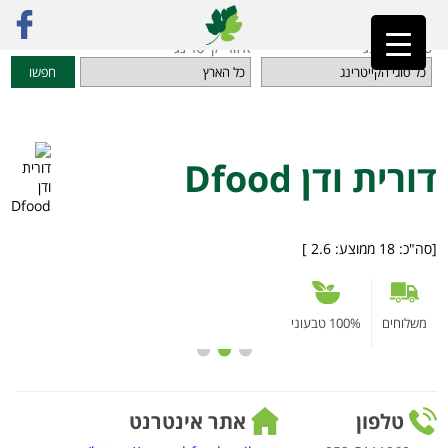
ראשי
»
מדריך קייטרינג
»
קייטרינג לאירועים
»
דורית ודן Dfood
סוגי קייטרינג
איזורי קייטרינג
חפשו
דורית ודן Dfood
[סה"כ:
18
ממוצע:
2.6
]
משלוחים
100% טבעוני
טלפון
אתר אינטרנט