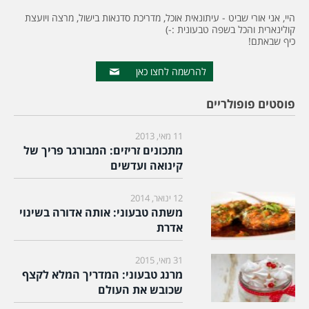
היי, אני אורי שביט - עיתונאית אוכל, מדריכת סדנאות בישול, מרצה ויועצת
קולינארית והכל בשפה טבעונית :-)
כיף שבאתם!
להרשמה לחצו כאן
פוסטים פופולריים
11 מאי, 2013
מתכונים זריזים: המבורגר פריך של
קינואה ועדשים
12 ינואר, 2014
משתה טבעוני: אותה אדורה בשינוי
אדרת
31 מאי, 2015
מרנג טבעוני: המדריך המלא לקצף
שכובש את העולם