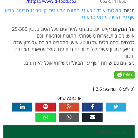
https://www.d-food.co.il/
052-5111960
תגיות:
משלוחי אוכל טבעוני
,
חתונה טבעונית
,
קייטרינג טבעוני בריא
,
שף עד הבית
,
אירוע טבעוני
על המקום:
קייטרינג טבעוני לאירועים מכל הסוגים, בין 25-300
איש: מסיבות, אירוח משפחתי, חתונות וסדנאות, וגם
לכנסים ופסטיבלים עד 2000 איש. התפריט מבוסס על מזון שלם
ובריא, במגוון עשיר של מנות יחודיות עם טאצ' אסיאתי, הודי וים
תיכוני.
מציעים גם שירות "שף עד הבית" ומשלוחי אוכל לאירועים.
[סה"כ:
18
ממוצע:
2.6
]
אהבתם? שתפו
2 תגובות לפוסט