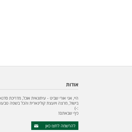
אודות
היי, אני אורי שביט - עיתונאית אוכל, מדריכת סדנא
בישול, מרצה ויועצת קולינארית והכל בשפה טבעונ
:-)
כיף שבאתם!
להרשמה לחצו כאן