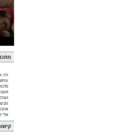
מתכונ
היי, א
עיתונ
סדנאו
ויועצ
ועורכ
טבעונ
אהבה.
אלי ל
קישור