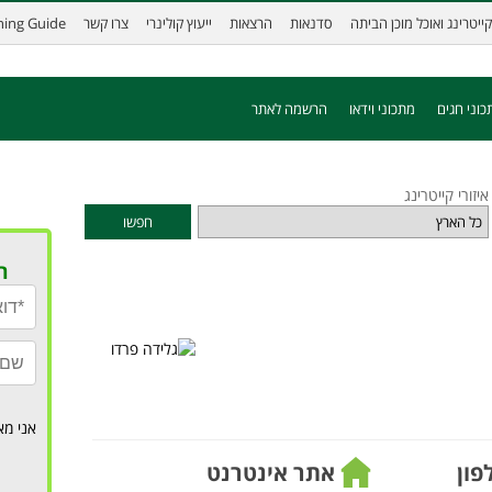
קייטרינג ואוכל מוכן הביתה
סדנאות
הרצאות
ייעוץ קולינרי
צרו קשר
ining Guide
כוני חגים
מתכוני וידאו
הרשמה לאתר
איזורי קייטרינג
חפשו
ר
אני מא
פון
אתר אינטרנט