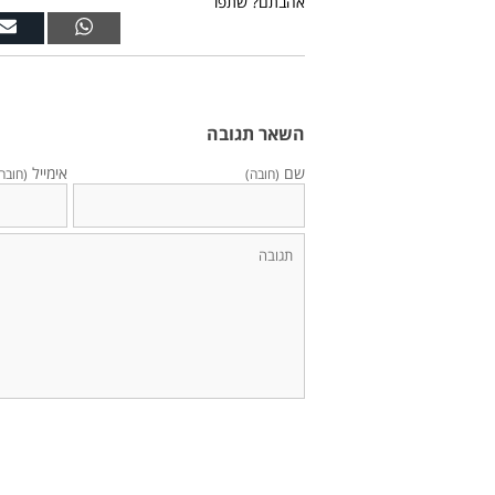
אהבתם? שתפו
השאר תגובה
שם
אימייל
(חובה)
(חובה