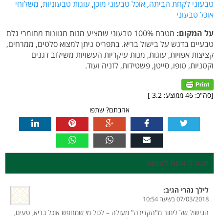
טבעוני לקחת הביתה
,
אוכל טבעוני מוכן
,
עוגות טבעוניות
,
משלוחי
אוכל טבעוני
על המקום:
מטבח 100% טבעוני שמציע מנות מגוונות מחומרי גלם
טבעיים בדגש על בישול בריא. בתפריט ניתן למצוא סלטים, ממרחים,
קציצות אפויות, עוגות, מנות עיקריות העשויות משילוב דגנים
וקטניות, טופו, סייטן, פשטידות, לזניה ועוד.
[סה"כ:
46
ממוצע:
3.2
]
אהבתם? שתפו
תגובה אחת לפוסט
לילך נהרי
הגיב:
07/03/2018 בשעה 10:54
הבישול של לימור מ"הקדירה" מעולה – לכול מי שמחפש אוכל בריא, טעים,