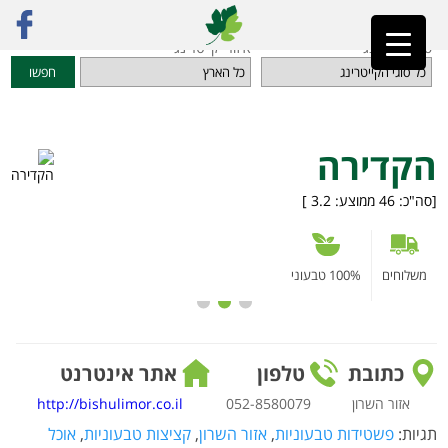
ראשי
»
מדריך קייטרינג
»
מאפים, עוגות וקינוחים טבעוניים
»
הקדירה
סוגי קייטרינג
איזורי קייטרינג
חפשו
הקדירה
[סה"כ:
46
ממוצע:
3.2
]
משלוחים
100% טבעוני
כתובת
טלפון
אתר אינטרנט
אזור השרון
052-8580079
http://bishulimor.co.il
תגיות:
פשטידות טבעוניות
,
אזור השרון
,
קציצות טבעוניות
,
אוכל