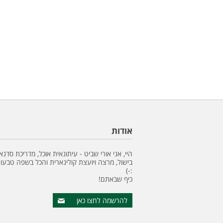
אודות
היי, אני אורי שביט - עיתונאית אוכל, מדריכת סדנא
בישול, מרצה ויועצת קולינארית והכל בשפה טבעונ
:-)
כיף שבאתם!
להרשמה לחצו כאן