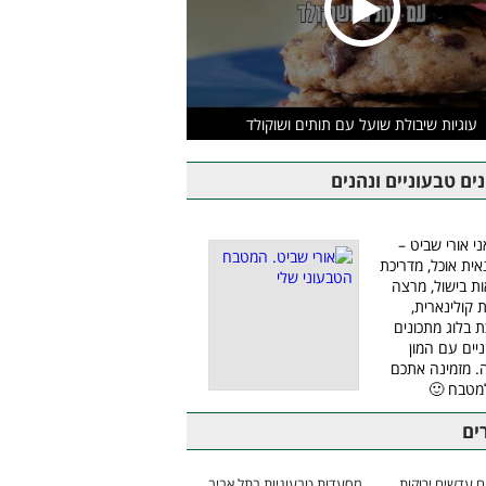
עוגיות שיבולת שועל עם תותים ושוקולד
ים טבעוניים ונהנים
ני אורי שביט –
אית אוכל, מדריכת
ת בישול, מרצה
ת קולינארית,
ת בלוג מתכונים
יים עם המון
 מזמינה אתכם
מטבח 🙂
ים
 עדשים ירוקות
מסעדות טבעוניות בתל אביב