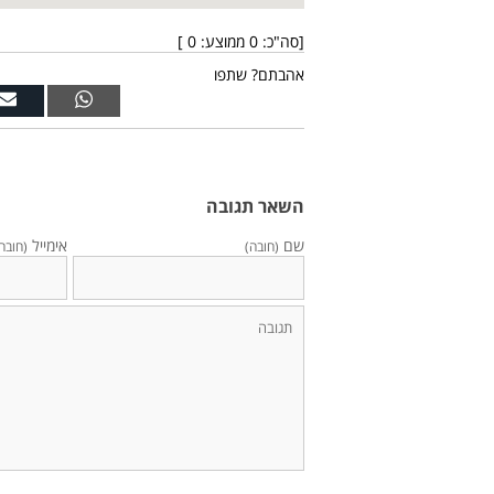
[סה"כ:
0
ממוצע:
0
]
אהבתם? שתפו
השאר תגובה
שם
אימייל
(חובה)
(חובה