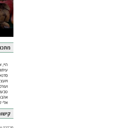
מתכונ
היי, א
עיתונ
סדנאו
ויועצ
ועורכ
טבעונ
אהבה.
אלי ל
קישור
מג'דרה עם