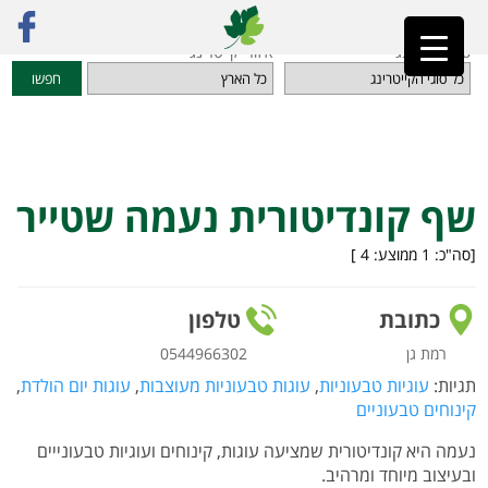
ראשי
»
מדריך קייטרינג
»
מאפים, עוגות וקינוחים טבעוניים
»
שף קונדיטורית נעמה שטייר
סוגי קייטרינג
איזורי קייטרינג
חפשו
שף קונדיטורית נעמה שטייר
[סה"כ:
1
ממוצע:
4
]
כתובת
טלפון
רמת גן
0544966302
תגיות:
עוגיות טבעוניות
,
עוגות טבעוניות מעוצבות
,
עוגות יום הולדת
,
קינוחים טבעוניים
נעמה היא קונדיטורית שמציעה עוגות, קינוחים ועוגיות טבעונייים
ובעיצוב מיוחד ומרהיב.