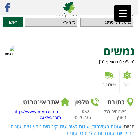
ראשי
»
מדריך קייטרינג
»
מאפים, עוגות וקינוחים טבעוניים
»
נמשים
סוגי קייטרינג
איזורי קייטרינג
חפשו
נמשים
[סה"כ:
0
ממוצע:
0
]
כשר
משלוחים
כתובת
טלפון
אתר אינטרנט
משלוחים בכל
052-
http://www.nemashim-
הארץ
3526236
cakes.com
תגיות:
עוגות מעוצבות
,
עוגות לאירועים
,
קינוחים טבעוניים
,
עוגות
טבעוניות
,
עוגת יום הולדת טבעונית