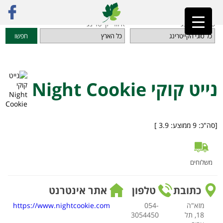
ראשי
»
מדריך קייטרינג
»
מאפים, עוגות וקינוחים טבעוניים
»
נייט קוקי Night Cookie
סוגי קייטרינג
איזורי קייטרינג
חפשו
נייט קוקי Night Cookie
[סה"כ:
9
ממוצע:
3.9
]
משלוחים
כתובת
טלפון
אתר אינטרנט
מזא"ה
054-
https://www.nightcookie.com
18, תל
3054450