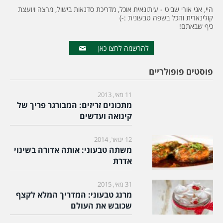
היי, אני אורי שביט - עיתונאית אוכל, מדריכת סדנאות בישול, מרצה ויועצת
קולינארית והכל בשפה טבעונית :-)
כיף שבאתם!
להרשמה לחצו כאן
פוסטים פופולריים
11 מאי, 2013
מתכונים זריזים: המבורגר פריך של
קינואה ועדשים
12 ינואר, 2014
משתה טבעוני: אותה אדורה בשינוי
אדרת
31 מאי, 2015
מרנג טבעוני: המדריך המלא לקצף
שכובש את העולם