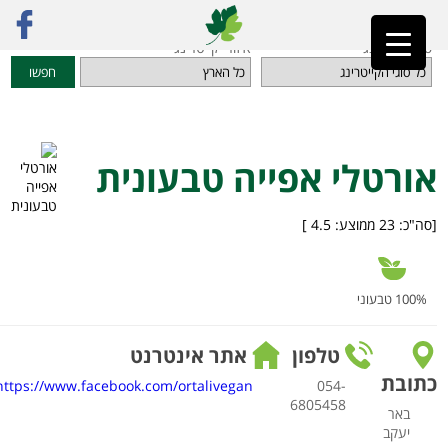
ראשי
»
מדריך קייטרינג
»
מאפים, עוגות וקינוחים טבעוניים
»
אורטלי אפייה טבעונית
סוגי קייטרינג
איזורי קייטרינג
חפשו
אורטלי אפייה טבעונית
[סה"כ:
23
ממוצע:
4.5
]
100% טבעוני
טלפון
אתר אינטרנט
כתובת
https://www.facebook.com/ortalivegan/
054-
6805458
באר
יעקב