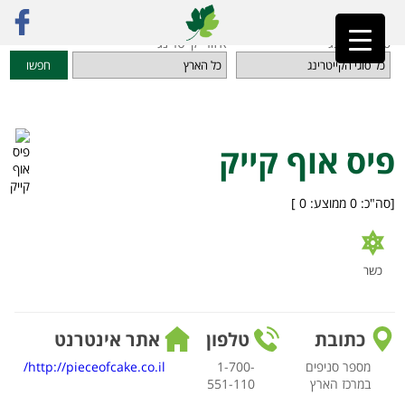
ראשי
»
מדריך קייטרינג
»
מאפים, עוגות וקינוחים טבעוניים
»
פיס אוף קייק
סוגי קייטרינג
איזורי קייטרינג
חפשו
פיס אוף קייק
[סה"כ:
0
ממוצע:
0
]
כשר
כתובת
טלפון
אתר אינטרנט
מספר סניפים
1-700-
http://pieceofcake.co.il/
במרכז הארץ
551-110