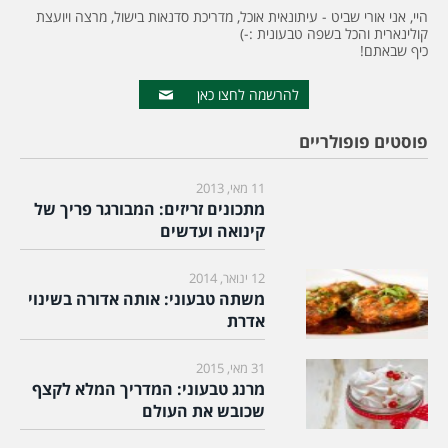
היי, אני אורי שביט - עיתונאית אוכל, מדריכת סדנאות בישול, מרצה ויועצת
קולינארית והכל בשפה טבעונית :-)
כיף שבאתם!
להרשמה לחצו כאן
פוסטים פופולריים
11 מאי, 2013
מתכונים זריזים: המבורגר פריך של
קינואה ועדשים
12 ינואר, 2014
משתה טבעוני: אותה אדורה בשינוי
אדרת
31 מאי, 2015
מרנג טבעוני: המדריך המלא לקצף
שכובש את העולם